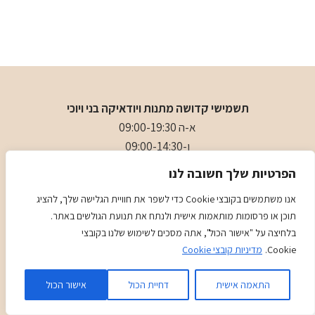
תשמישי קדושה מתנות ויודאיקה בני ויוכי
א-ה 09:00-19:30
ו-09:00-14:30
בני
- 0509501282
הפרטיות שלך חשובה לנו
כתובת
: כיכר המייסדים 4 ראשון לציון (ליד הבית כנסת הגדול)
אנו משתמשים בקובצי Cookie כדי לשפר את חוויית הגלישה שלך, להציג
תוכן או פרסומות מותאמות אישית ולנתח את תנועת הגולשים באתר.
מדיניות
מדיניות COOKIES
בלחיצה על "אישור הכול", אתה מסכים לשימוש שלנו בקובצי
Cookie.
מדיניות קובצי Cookie
Kadence
© 2026 Judaica Gifts - WordPress Theme by
WP
התאמה אישית
דחיית הכול
אישור הכול