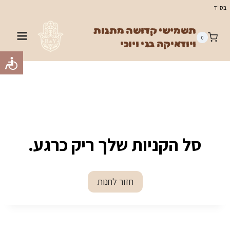
Ski
בס"ד
t
תשמישי קדושה מתנות
conten
0
ויודאיקה בני ויוכי
סל הקניות שלך ריק כרגע.
חזור לחנות