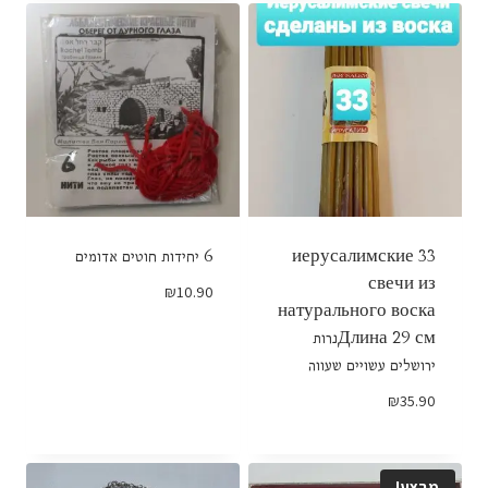
₪9.90.
₪14.90.
33 иерусалимские
6 יחידות חוטים אדומים
свечи из
₪
10.90
натурального воска
Длина 29 смנרות
ירושלים עשויים שעווה
₪
35.90
מבצע!