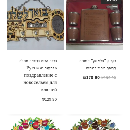
בקבוק "פלאסק" לשתיה
ברכת הבית ברוסית מתלה
חריפה כיתוב ברוסית
מפתחות Русское
поздравление с
המחיר
המחיר
₪
179.90
₪
199.90
новосельем для
המקורי
הנוכחי
ключей
היה:
הוא:
₪179.90.
₪199.90.
₪
129.90