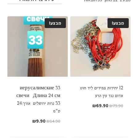
מבצע!
מבצע!
12 יחידות צמידים ליד חוט
33 иерусалимские
אדום נגד עין הרע
свечи Длина 24 см
33 נרות ירושלים אורך:24
המחיר
המחיר
₪
69.90
₪
79.90
ס"מ
המקורי
הנוכחי
היה:
הוא:
המחיר
המחיר
₪
9.90
₪
14.90
₪69.90.
₪79.90.
המקורי
הנוכחי
היה:
הוא: