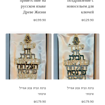
приветствие на
поздравление с
русском языке
новосельем для
Древе Жизни
ключей
₪
199.90
₪
129.90
ברכת הבית צבע אמייל
ברכת הבית צבע אמייל
איכותי
איכותי
₪
179.90
₪
179.90