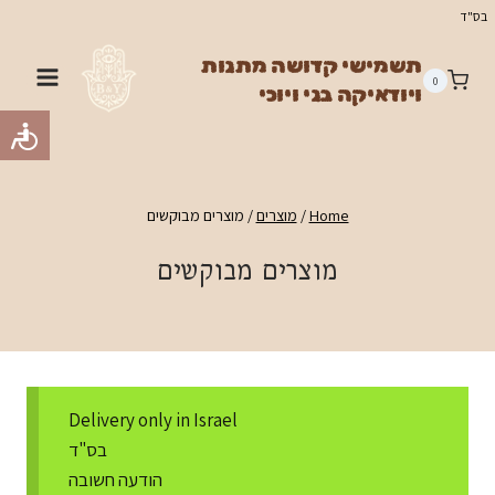
Ski
בס"ד
t
תשמישי קדושה מתנות
conten
0
ויודאיקה בני ויוכי
Home
/
מוצרים
/
מוצרים מבוקשים
מוצרים מבוקשים
Delivery only in Israel
בס"ד
הודעה חשובה