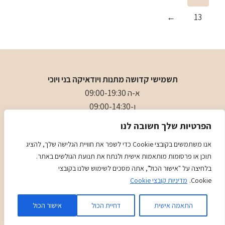
←
13
תשמישי קדושה מתנות ויודאיקה בני ויוכי
א-ה 09:00-19:30
ו-09:00-14:30
בני
- 0509501282
הפרטיות שלך חשובה לנו
כתובת
: כיכר המייסדים 4 ראשון לציון (ליד הבית כנסת הגדול)
אנו משתמשים בקובצי Cookie כדי לשפר את חוויית הגלישה שלך, להציג
תוכן או פרסומות מותאמות אישית ולנתח את תנועת הגולשים באתר.
מדיניות
מדיניות COOKIES
בלחיצה על "אישור הכול", אתה מסכים לשימוש שלנו בקובצי
Cookie.
מדיניות קובצי Cookie
Kadence
© 2026 Judaica Gifts - WordPress Theme by
WP
התאמה אישית
דחיית הכול
אישור הכול