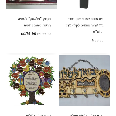
בית מזוזה סמנט בטון רחבה
בקבוק "פלאסק" לשתיה
גוון שחור מתאים לקלף גודל
חריפה כיתוב ברוסית
:15ס"מ
המחיר
המחיר
₪
179.90
₪
199.90
המקורי
הנוכחי
₪
89.90
היה:
הוא:
₪179.90.
₪199.90.
ברכת הבית ברוסית מתלה
ברכת הבית אנגלית