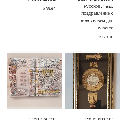
מפתחות Русское
₪
89.90
поздравление с
новосельем для
ключей
₪
129.90
ברכת הבית באנגלית
ברכת הבית בעברית