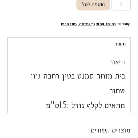
כמות
הוספה לסל
של
בית
קטגוריות:
בתי מזוזות וקלף למזוזה
,
עמוד הבית
מזוזה
סמנט
בטון
תיאור
רחבה
גוון
תיאור
שחור
בית מזוזה סמנט בטון רחבה גוון
מתאים
לקלף
שחור
גודל
:15ס"מ
מתאים לקלף גודל :15ס"מ
מוצרים קשורים