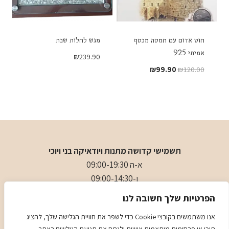
חוט אדום עם חמסה מכסף
מגש לחלות שבת
אמיתי 925
₪
239.90
המחיר
המחיר
₪
99.90
₪
120.00
המקורי
הנוכחי
היה:
הוא:
₪99.90.
₪120.00.
תשמישי קדושה מתנות ויודאיקה בני ויוכי
א-ה 09:00-19:30
ו-09:00-14:30
בני
- 0509501282
הפרטיות שלך חשובה לנו
כתובת
: כיכר המייסדים 4 ראשון לציון (ליד הבית כנסת הגדול)
אנו משתמשים בקובצי Cookie כדי לשפר את חוויית הגלישה שלך, להציג