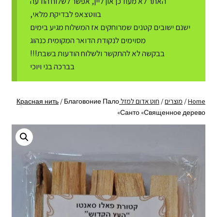
האתר לא מעודכן און ליין, אפשר לשלוח הודעה
בווטצאפ לבדיקת מלאי,
ישנם ישובים קטנים שמרוחקים אז המשלוח מגיע בימים
מסוימים לנקודת הדואר המקומית כנהוג
בבקשה לא להתקשר ולשלוח הודעות בשבת!!!
בברכה בני ויוכי
Home
/
מוצרים
/
חוט אדום למזל Красная нить
Благовоние Пало
/
Санто «Священное дерево»