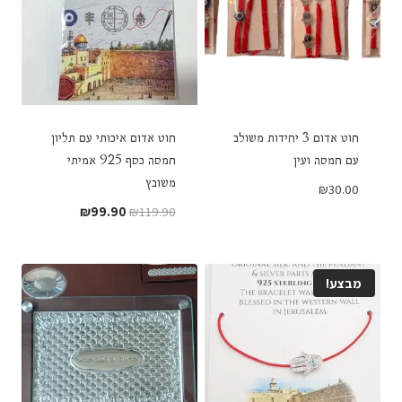
חוט אדום 3 יחידות משולב
חוט אדום איכותי עם תליון
עם חמסה ועין
חמסה כסף 925 אמיתי
משובץ
₪
30.00
המחיר
המחיר
₪
99.90
₪
119.90
המקורי
הנוכחי
היה:
הוא:
₪99.90.
₪119.90.
מבצע!