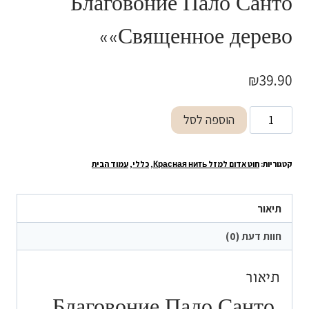
Благовоние Пало Санто
«Священное дерево»
₪
39.90
כמות
הוספה לסל
של
Благовоние
קטגוריות:
חוט אדום למזל Красная нить
,
כללי
,
עמוד הבית
Пало
Санто
«Священное
תיאור
дерево»
חוות דעת (0)
תיאור
Благовоние Пало Санто,