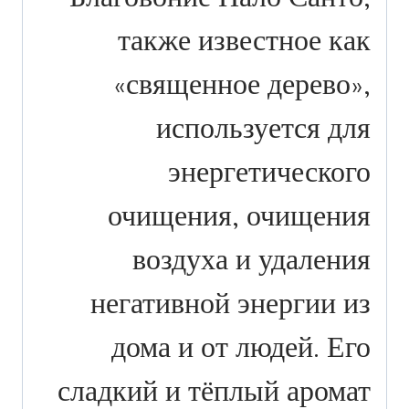
также известное как
«священное дерево»,
используется для
энергетического
очищения, очищения
воздуха и удаления
негативной энергии из
дома и от людей. Его
сладкий и тёплый аромат