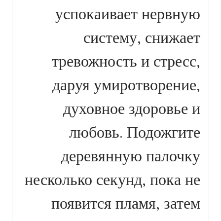
успокаивает нервную
систему, снижает
тревожность и стресс,
даруя умиротворение,
духовное здоровье и
любовь. Подожгите
деревянную палочку
несколько секунд, пока не
появится пламя, затем