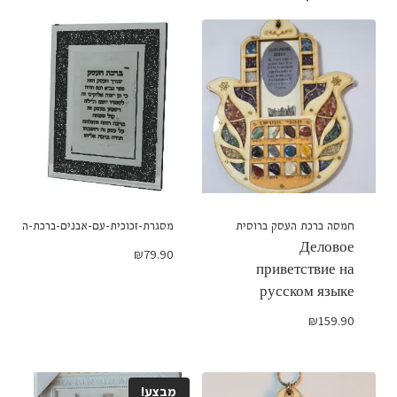
חמסה ברכת העסק ברוסית
מסגרת-זכוכית-עם-אבנים-ברכת-העסק
Деловое
₪
79.90
приветствие на
русском языке
₪
159.90
מבצע!