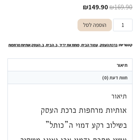
המחיר
המחיר
₪
149.90
₪
169.90
המקורי
הנוכחי
כמות
הוספה לסל
היה:
הוא:
של
₪149.90.
₪169.90.
ברכת
קטגוריות:
ברכת העסק
,
עמוד הבית
,
פותח את ידיך ,ב. הבית, ב. העסק אותיות מרחפות
העסק
תיאור
חוות דעת (0)
תיאור
אותיות מרחפות ברכת העסק
בשילוב רקע דמוי ה”כותל”
עשוי מתכת ודמוי אבן ואינו משחיר