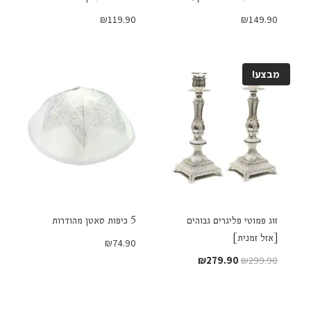
₪
119.90
₪
149.90
מבצע!
זוג פמוטי פליגרים גבוהים
5 כיפות סאטן מהודרות
[אזל זמנית]
₪
74.90
המחיר
המחיר
₪
279.90
₪
299.90
המקורי
הנוכחי
היה:
הוא:
₪279.90.
₪299.90.