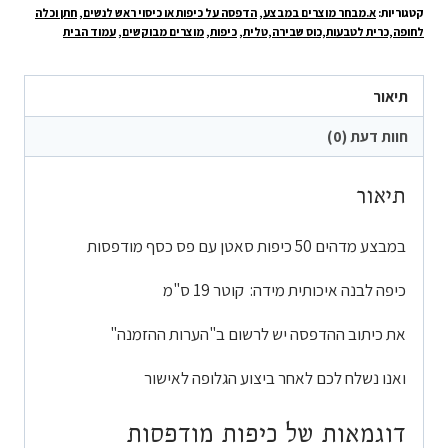
קטגוריות:
א.מבחר מוצרים במבצע
,
הדפסה על כיפות או כיסוי ראש לנשים
,
חתן וכלה
מדהים
לחופה,כרית לטבעות,כוס שבירה,טלית
,
כיפות
,
מוצרים מבוקשים
,
עמוד הבית
50
כיפות
תיאור
סאטן
עם
חוות דעת (0)
פס
כסף
תיאור
מודפסות
450
במבצע מדהים 50 כיפות סאטן עם פס כסף מודפסות
ש"ח
כיפה לבנה איכותית מידה: קוטר 19 ס"מ
את כיתוב ההדפסה יש לרשום ב"הערות ההזמנה"
ואנו נשלח לכם לאחר ביצוע הגלופה לאישור
דוגמאות של כיפות מודפסות