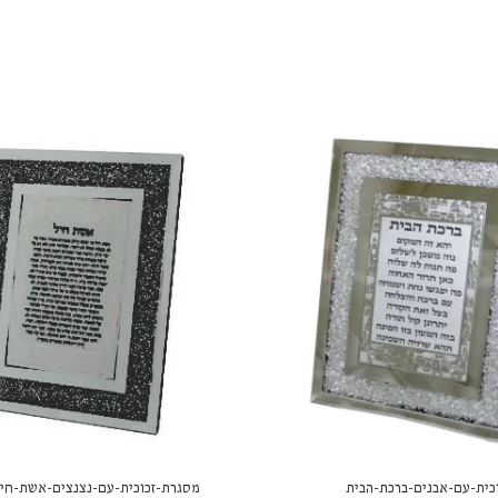
כית-עם-אבנים-ברכת-הבית
מסגרת-זכוכית-עם-נצנצים-אשת-חי