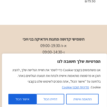
₪
79.90
תשמישי קדושה מתנות ויודאיקה בני ויוכי
א-ה 09:00-19:30
ו-09:00-14:30
בני
- 0509501282
הפרטיות שלך חשובה לנו
כתובת
: כיכר המייסדים 4 ראשון לציון (ליד הבית כנסת הגדול)
אנו משתמשים בקובצי Cookie כדי לשפר את חוויית הגלישה שלך, להציג
תוכן או פרסומות מותאמות אישית ולנתח את תנועת הגולשים באתר.
מדיניות
מדיניות COOKIES
בלחיצה על "אישור הכול", אתה מסכים לשימוש שלנו בקובצי
Cookie.
מדיניות קובצי Cookie
Kadence
© 2026 Judaica Gifts - WordPress Theme by
WP
התאמה אישית
דחיית הכול
אישור הכול