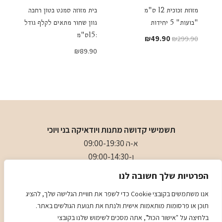
מזוזת זכוכית 12 ס"מ
בית מזוזה סמנט בטון רחבה
"בועות" 5 יחידות
גוון שחור מתאים לקלף גודל
:15ס"מ
המחיר
המחיר
₪
49.90
₪
299.90
המקורי
הנוכחי
₪
89.90
היה:
הוא:
₪49.90.
₪299.90.
תשמישי קדושה מתנות ויודאיקה בני ויוכי
א-ה 09:00-19:30
ו-09:00-14:30
בני
- 0509501282
הפרטיות שלך חשובה לנו
כתובת
: כיכר המייסדים 4 ראשון לציון (ליד הבית כנסת הגדול)
אנו משתמשים בקובצי Cookie כדי לשפר את חוויית הגלישה שלך, להציג
תוכן או פרסומות מותאמות אישית ולנתח את תנועת הגולשים באתר.
מדיניות
מדיניות COOKIES
בלחיצה על "אישור הכול", אתה מסכים לשימוש שלנו בקובצי