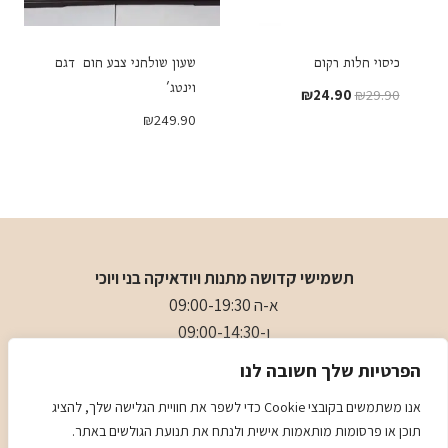
כיסוי חלות רקום
שעון שולחני צבע חום דגם
וינטג'
המחיר
המחיר
₪
24.90
₪
29.90
המקורי
הנוכחי
₪
249.90
היה:
הוא:
₪24.90.
₪29.90.
תשמישי קדושה מתנות ויודאיקה בני ויוכי
א-ה 09:00-19:30
ו-09:00-14:30
בני
- 0509501282
הפרטיות שלך חשובה לנו
כתובת
: כיכר המייסדים 4 ראשון לציון (ליד הבית כנסת הגדול)
אנו משתמשים בקובצי Cookie כדי לשפר את חוויית הגלישה שלך, להציג
תוכן או פרסומות מותאמות אישית ולנתח את תנועת הגולשים באתר.
מדיניות
מדיניות COOKIES