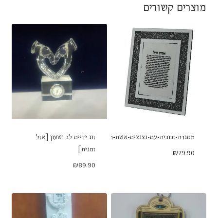
מוצרים קשורים
מסגרת-זכוכית-עם-נצנצים-אשת-חיל
זוג ידיים לב ושעון [אזל
זמנית]
₪
79.90
₪
89.90