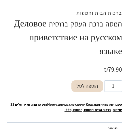
ברכות הבית וחמסות
חמסה ברכת העסק ברוסית Деловое
приветствие на русском
языке
₪
79.90
כמות
הוספה לסל
של
חמסה
קטגוריות:
Иерусалимские свечи Красная нить חוט אדום ונרות ירושלים 33
ברכת
יחידות
,
ברכות הבית וחמסות
,
חמסות
,
כללי
העסק
ברוסית
תיאור