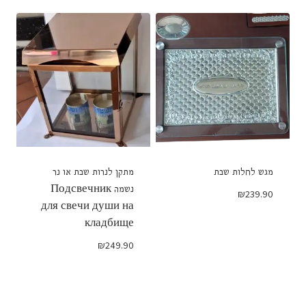
מגש לחלות שבת
מתקן לנרות שבת או נר
נשמה Подсвечник
₪
239.90
для свечи души на
кладбище
₪
249.90