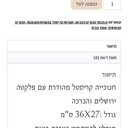
כמות
הוספה לסל
היה:
הוא:
של
₪299.90.
₪399.90.
חנוכייה
קטגוריות:
א.מבחר מוצרים במבצע
,
חנוכיות קריסטל צבעוניות מעוצבות
,
מוצרים
קריסטל
מבוקשים
,
עמוד הבית
מהודרת
עם
תיאור
פלקטה
ירושלים
חוות דעת (0)
והברכה
תיאור
חנוכייה קריסטל מהודרת עם פלקטה
ירושלים והברכה
גודל :36X27 ס"מ