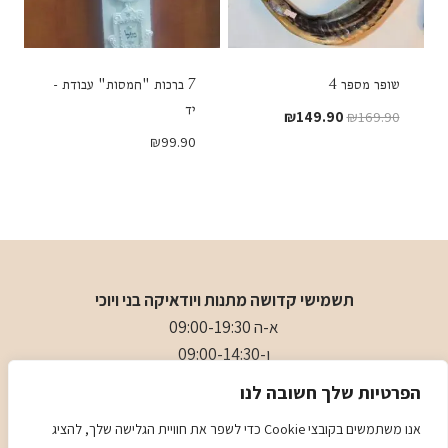
שופר מספר 4
7 ברכות "חמסות" עבודת -
יד
המחיר
המחיר
₪
149.90
₪
169.90
המקורי
הנוכחי
₪
99.90
היה:
הוא:
₪149.90.
₪169.90.
תשמישי קדושה מתנות ויודאיקה בני ויוכי
א-ה 09:00-19:30
ו-09:00-14:30
בני
- 0509501282
הפרטיות שלך חשובה לנו
כתובת
: כיכר המייסדים 4 ראשון לציון (ליד הבית כנסת הגדול)
אנו משתמשים בקובצי Cookie כדי לשפר את חוויית הגלישה שלך, להציג