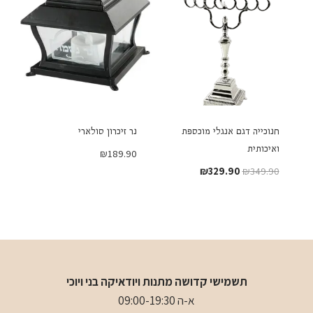
חנוכייה דגם אנגלי מוכספת
נר זיכרון סולארי
ואיכותית
₪
189.90
המחיר
המחיר
₪
329.90
₪
349.90
המקורי
הנוכחי
היה:
הוא:
₪329.90.
₪349.90.
תשמישי קדושה מתנות ויודאיקה בני ויוכי
א-ה 09:00-19:30