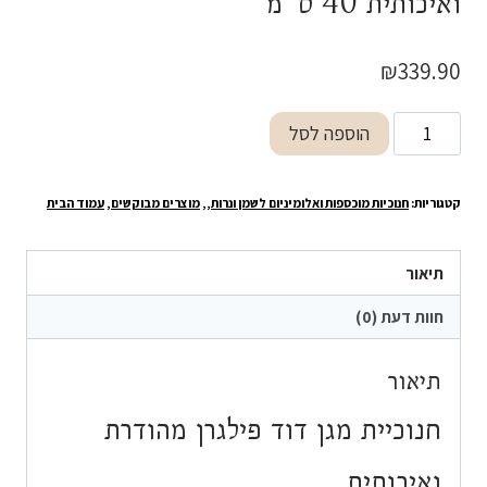
ואיכותית 40 ס"מ
₪
339.90
כמות
הוספה לסל
של
חנוכיית
קטגוריות:
חנוכיות מוכספות ואלומיניום לשמן ונרות,
,
מוצרים מבוקשים
,
עמוד הבית
מגן
דוד
פילגרן
תיאור
מהודרת
חוות דעת (0)
ואיכותית
40
תיאור
ס"מ
חנוכיית מגן דוד פילגרן מהודרת
ואיכותית