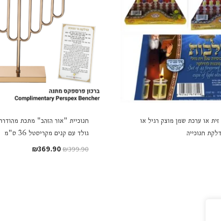
זית או ערכת שמן מוצק רגיל או
חנוכיית "אור הזהב" מתכת מהודרת צ
דלקת חנוכייה
גולד עם קנים מקריסטל 36 ס"מ
המחיר
המחיר
₪
369.90
₪
399.90
המקורי
הנוכחי
היה:
הוא:
₪369.90.
₪399.90.