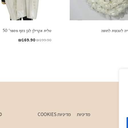
ייה לטבעות לחופה
טלית אקרילן לבן כסף מספר' 50
המחיר
המחיר
₪
169.90
₪
199.90
המקורי
הנוכחי
היה:
הוא:
₪169.90.
₪199.90.
מדיניות
מדיניות COOKIES
 WordPress Theme by