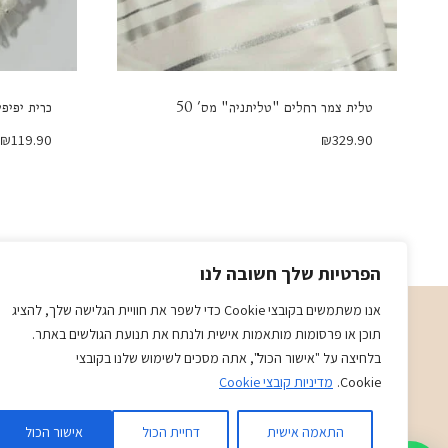
טלית צמר רחלים "טליתניה" מס' 50
כרית יפיפ
₪
119.90
₪
329.90
הפרטיות שלך חשובה לנו
אנו משתמשים בקובצי Cookie כדי לשפר את חוויית הגלישה שלך, להציג
תוכן או פרסומות מותאמות אישית ולנתח את תנועת הגולשים באתר.
תשמישי קדושה מתנות ויודאיקה בני ויוכי
בלחיצה על "אישור הכול", אתה מסכים לשימוש שלנו בקובצי
א-ה 09:00-19:30
Cookie.
מדיניות קובצי Cookie
ו-09:00-14:30
בני
- 0509501282
התאמה אישית
דחיית הכול
אישור הכול