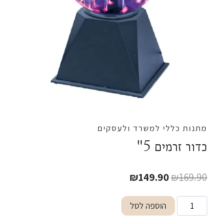
מתנות כללי למשרד ולעסקים
כדור זרמים 5"
המחיר
המחיר
₪
149.90
₪
169.90
המקורי
הנוכחי
כמות
הוספה לסל
היה:
הוא:
של