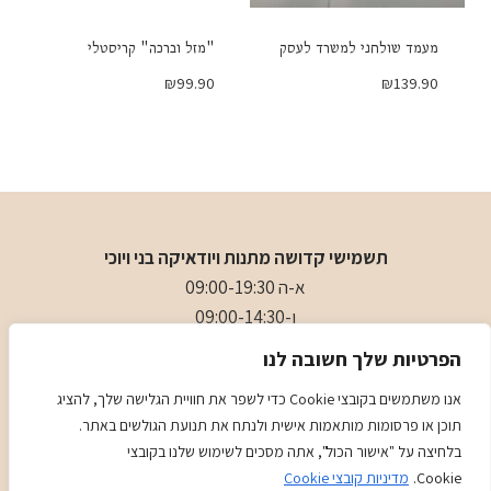
מעמד שולחני למשרד לעסק
"מזל וברכה" קריסטלי
₪
99.90
₪
139.90
תשמישי קדושה מתנות ויודאיקה בני ויוכי
א-ה 09:00-19:30
ו-09:00-14:30
בני
- 0509501282
הפרטיות שלך חשובה לנו
כתובת
: כיכר המייסדים 4 ראשון לציון (ליד הבית כנסת הגדול)
אנו משתמשים בקובצי Cookie כדי לשפר את חוויית הגלישה שלך, להציג
תוכן או פרסומות מותאמות אישית ולנתח את תנועת הגולשים באתר.
מדיניות
מדיניות COOKIES
בלחיצה על "אישור הכול", אתה מסכים לשימוש שלנו בקובצי
Cookie.
מדיניות קובצי Cookie
Kadence
© 2026 Judaica Gifts - WordPress Theme by