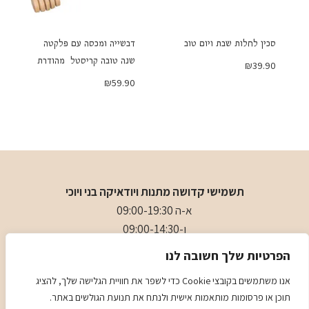
סכין לחלות שבת ויום טוב
דבשייה ומכסה עם פלקטה
שנה טובה קריסטל מהודרת
₪
39.90
₪
59.90
תשמישי קדושה מתנות ויודאיקה בני ויוכי
א-ה 09:00-19:30
ו-09:00-14:30
בני
- 0509501282
הפרטיות שלך חשובה לנו
כתובת
: כיכר המייסדים 4 ראשון לציון (ליד הבית כנסת הגדול)
אנו משתמשים בקובצי Cookie כדי לשפר את חוויית הגלישה שלך, להציג
תוכן או פרסומות מותאמות אישית ולנתח את תנועת הגולשים באתר.
מדיניות
מדיניות COOKIES