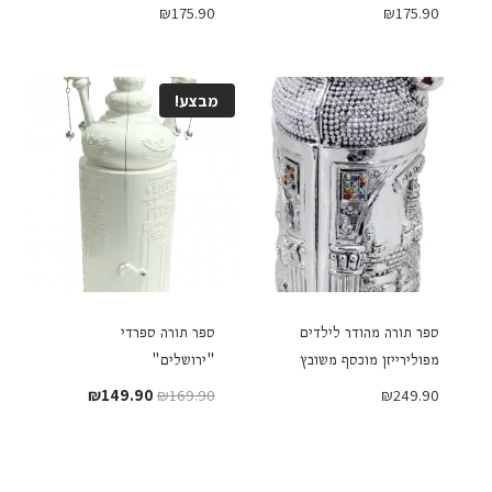
₪
175.90
₪
175.90
מבצע!
ספר תורה מהודר לילדים
ספר תורה ספרדי
מפולירייזן מוכסף משובץ
"ירושלים"
המחיר
המחיר
₪
149.90
₪
169.90
₪
249.90
המקורי
הנוכחי
היה:
הוא:
₪149.90.
₪169.90.