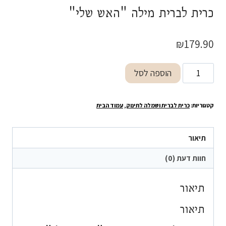
כרית לברית מילה "האש שלי"
₪
179.90
כמות
הוספה לסל
של
כרית
קטגוריות:
כרית לברית ושמלה לתינוק
,
עמוד הבית
לברית
מילה
"האש
תיאור
שלי"
חוות דעת (0)
תיאור
תיאור