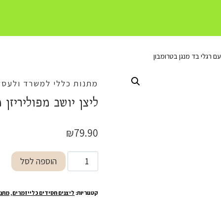
עם רגלי בד מנגן בטרומבון
מתנות כללי למשרד ולעסק
ליצן יושב מפוליריזן 
₪
79.90
כמות
הוספה לסל
של
ליצן
קטגוריות:
ליצנים חסידים כלייזמרים
,
מתנו
יושב
מפוליריזן