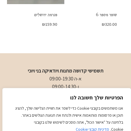
שופר מספר 6
פנרמה ירושלים
₪
159.90
₪
320.00
תשמישי קדושה מתנות ויודאיקה בני ויוכי
א-ה 09:00-19:30
ו-09:00-14:30
בני
- 0509501282
הפרטיות שלך חשובה לנו
כתובת
: כיכר המייסדים 4 ראשון לציון (ליד הבית כנסת הגדול)
אנו משתמשים בקובצי Cookie כדי לשפר את חוויית הגלישה שלך, להציג
תוכן או פרסומות מותאמות אישית ולנתח את תנועת הגולשים באתר.
מדיניות
מדיניות COOKIES
בלחיצה על "אישור הכול", אתה מסכים לשימוש שלנו בקובצי
Cookie.
מדיניות קובצי Cookie
Kadence
© 2026 Judaica Gifts - WordPress Theme by