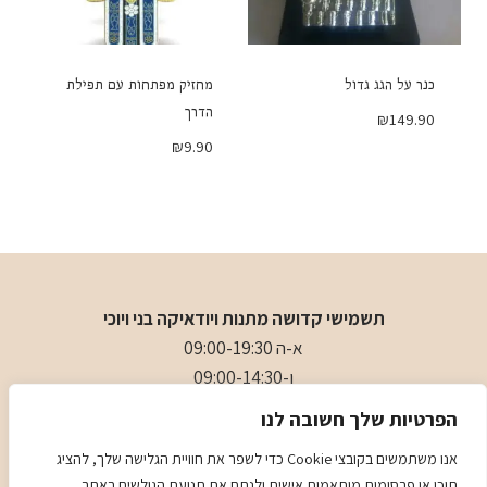
כנר על הגג גדול
מחזיק מפתחות עם תפילת
הדרך
₪
149.90
₪
9.90
תשמישי קדושה מתנות ויודאיקה בני ויוכי
א-ה 09:00-19:30
ו-09:00-14:30
בני
- 0509501282
הפרטיות שלך חשובה לנו
כתובת
: כיכר המייסדים 4 ראשון לציון (ליד הבית כנסת הגדול)
אנו משתמשים בקובצי Cookie כדי לשפר את חוויית הגלישה שלך, להציג
תוכן או פרסומות מותאמות אישית ולנתח את תנועת הגולשים באתר.