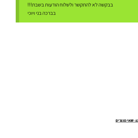
בבקשה לא להתקשר ולשלוח הודעות בשבת!!!
בברכה בני ויוכי
ג- שואי מוצרים