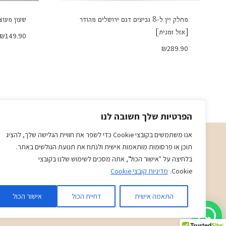
מחלק יין ל-8 גביעים דגם ירושלים מהודר
שעון מעוצ
[אזל זמנית]
₪
149.90
₪
289.90
הפרטיות שלך חשובה לנו
אנו משתמשים בקובצי Cookie כדי לשפר את חוויית הגלישה שלך, להציג
תוכן או פרסומות מותאמות אישית ולנתח את תנועת הגולשים באתר.
תשמישי קדושה מתנות ויודאיקה בני ויוכי
בלחיצה על "אישור הכול", אתה מסכים לשימוש שלנו בקובצי
א-ה 09:00-19:30
Cookie.
מדיניות קובצי Cookie
ו-09:00-14:30
בני
- 0509501282
התאמה אישית
דחיית הכול
אישור הכול
כתובת
: כיכר המייסדים 4 ראשון לציון (ליד הבית כנסת הגדול)