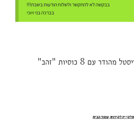
בבקשה לא להתקשר ולשלוח הודעות בשבת!!!
בברכה בני ויוכי
דר עם 8 כוסיות "זהב"
ר
י
₪469
לקי יין לקידוש
,
עמוד הבית