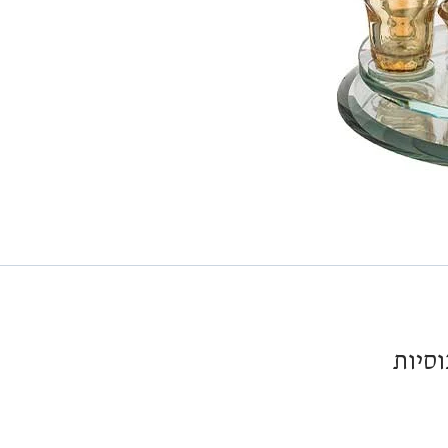
קריסטל
מהודר
עם
8
כוסיות
"זהב"