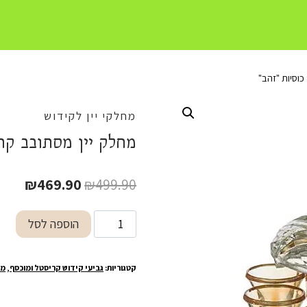
מחלקי יין לקידוש
מחלק יין מסתובב קריסטל מהו
המחיר
המחי
₪
469.90
₪
499.90
המקורי
הנוכח
כמות
הוספה לסל
היה:
הוא:
של
.90.
₪499.90.
מחלק
קטגוריות:
גביעי קידוש קריסטל ומוכסף
,
מח
יין
מסתובב