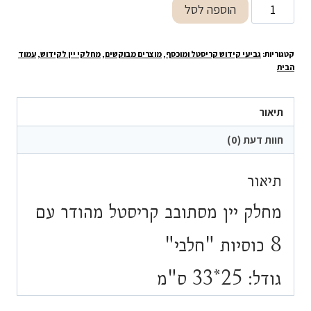
כמות
הוספה לסל
היה:
הוא:
של
₪469.90.
₪499.90.
מחלק
קטגוריות:
גביעי קידוש קריסטל ומוכסף
,
מוצרים מבוקשים
,
מחלקי יין לקידוש
,
עמוד
יין
הבית
מסתובב
קריסטל
תיאור
מהודר
עם
חוות דעת (0)
8
כוסיות
תיאור
"חלבי"
מחלק יין מסתובב קריסטל מהודר עם
8 כוסיות "חלבי"
גודל: 25*33 ס"מ