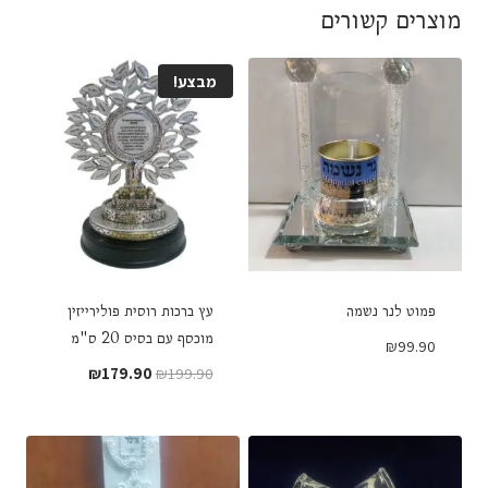
מוצרים קשורים
מבצע!
פמוט לנר נשמה
עץ ברכות רוסית פולירייזין
מוכסף עם בסיס 20 ס"מ
₪
99.90
המחיר
המחיר
₪
179.90
₪
199.90
המקורי
הנוכחי
היה:
הוא:
₪179.90.
₪199.90.