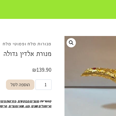
מנורות מלח ופמוטי מלח
מנורת אלדין גדולה
₪
139.90
כמות
הוספה לסל
של
מנורת
קטגוריות:
מוצרים מבוקשים
,
מזרקות מים ע
אלדין
קריסטלים שונים
,
פנג- שואי מוצרים
,
קריסטל
גדולה