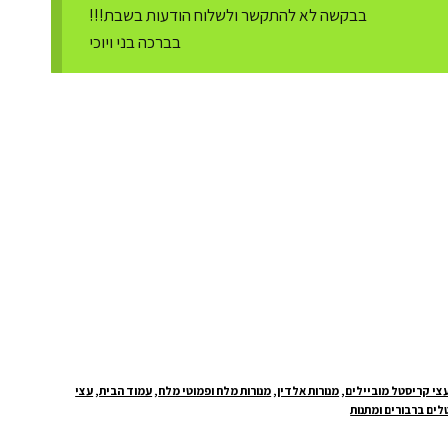
בבקשה לא להתקשר ולשלוח הודעות בשבת!!!
בברכה בני ויוכי
צי קריסטל מוביילים
,
מנורות אלדין
,
מנורות מלח ופמוטי מלח
,
עמוד הבית
,
עצי
ים ברבורים ומתנות