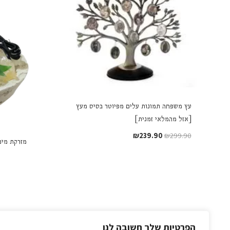
עץ משפחה תמונות עלים מפיוטר בסיס מעץ
[אזל מהמלאי זמנית]
המחיר
המחיר
₪
239.90
₪
299.90
מזרקת מים
המקורי
הנוכחי
היה:
הוא:
₪239.90.
₪299.90.
הפרטיות שלך חשובה לנו