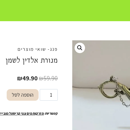
פנג- שואי מוצרים
מנורת אלדין לשמן
המחיר
המחיר
₪
49.90
₪
59.90
המקורי
הנוכחי
כמות
הוספה לסל
היה:
הוא:
של
₪49.90.
₪59.90.
מנורת
קטגוריות:
מזרקות מים עצי קריסטל מובייל
אלדין
לשמן