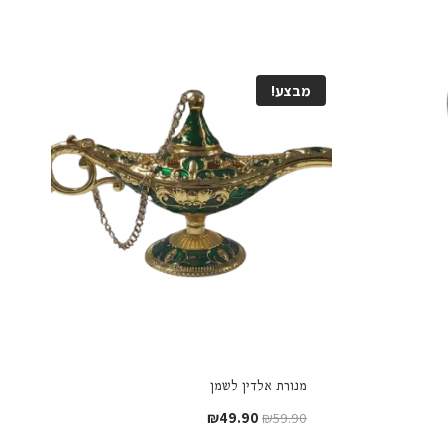
מבצע!
מנורת אלדין לשמן
המחיר
המחיר
₪
49.90
₪
59.90
המקורי
הנוכחי