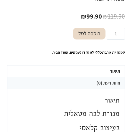
המחיר
המחיר
₪
99.90
₪
119.90
המקורי
הנוכחי
כמות
הוספה לסל
היה:
הוא:
של
₪99.90.
₪119.90.
מנורת
קטגוריות:
מתנות כללי למשרד ולעסקים
,
עמוד הבית
לבה
תיאור
חוות דעת (0)
תיאור
מנורת לבה מטאלית
בעיצוב קלאסי