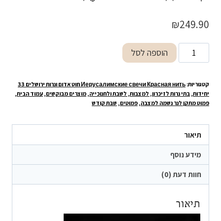
₪
249.90
כמות
הוספה לסל
של
מתקן
קטגוריות:
Иерусалимские свечи Красная нить חוט אדום ונרות ירושלים 33
לנרות
יחידות
,
בתי נרות לזיכרון, למצבות, לשבת ולחנוכייה
,
מוצרים מבוקשים
,
עמוד הבית
,
שבת
פמוט מתקן לנר נשמה למצבה
,
פמוטים
,
שבת קודש
או
נר
תיאור
נשמה Подсвечник
מידע נוסף
для
свечи
חוות דעת (0)
души
на
תיאור
кладбище