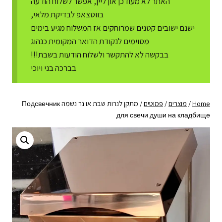
האתר לא מעודכן און ליין, אפשר לשלוח הודעה
בווטצאפ לבדיקת מלאי,
ישנם ישובים קטנים שמרוחקים אז המשלוח מגיע בימים
מסוימים לנקודת הדואר המקומית כנהוג
בבקשה לא להתקשר ולשלוח הודעות בשבת!!!
בברכה בני ויוכי
Home
/
מוצרים
/
פמוטים
/
מתקן לנרות שבת או נר נשמה Подсвечник
для свечи души на кладбище