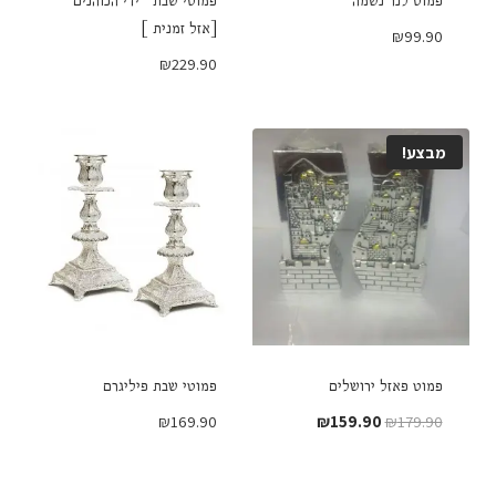
פמוט לנר נשמה
פמוטי שבת "ידי הכוהנים"
[אזל זמנית ]
₪
99.90
₪
229.90
מבצע!
פמוט פאזל ירושלים
פמוטי שבת פיליגרם
המחיר
המחיר
₪
169.90
₪
159.90
₪
179.90
המקורי
הנוכחי
היה:
הוא: