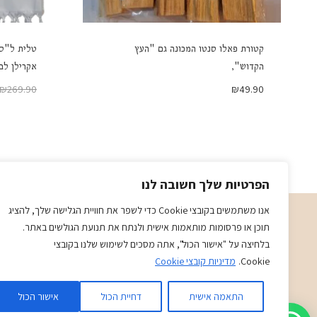
קטורת פאלו סנטו המכונה גם "העץ
טלית ל"סנ
הקדוש",
אקרילן לבן
₪
269.90
₪
49.90
הפרטיות שלך חשובה לנו
אנו משתמשים בקובצי Cookie כדי לשפר את חוויית הגלישה שלך, להציג
תוכן או פרסומות מותאמות אישית ולנתח את תנועת הגולשים באתר.
תשמישי קדושה מתנות ויודאיקה בני ויוכי
בלחיצה על "אישור הכול", אתה מסכים לשימוש שלנו בקובצי
א-ה 09:00-19:30
Cookie.
מדיניות קובצי Cookie
ו-09:00-14:30
בני
- 0509501282
התאמה אישית
דחיית הכול
אישור הכול
כתובת
: כיכר המייסדים 4 ראשון לציון (ליד הבית כנסת הגדול)