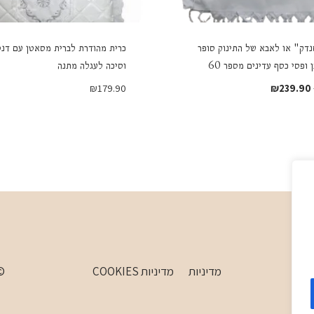
דק" או לאבא של התינוק סופר
כרית מהודרת לברית מסאטן עם דנט
 ופסי כסף עדינים מספר 60
וסיכה לעגלה מתנה
המחיר
המחיר
₪
179.90
₪
239.90
המקורי
הנוכחי
היה:
הוא:
₪239.90.
₪269.90.
מדיניות
מדיניות COOKIES
 WordPress Theme by