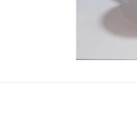
צבע
בטון
[דגם
חדש
]