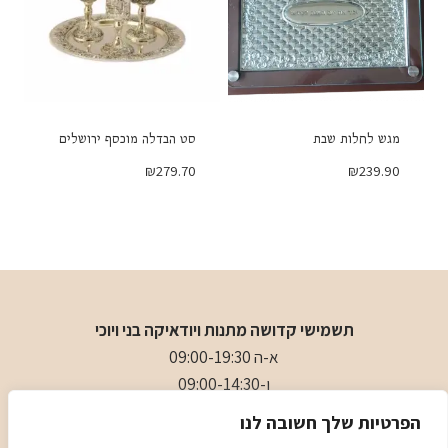
מגש לחלות שבת
סט הבדלה מוכסף ירושלים
₪
279.70
₪
239.90
תשמישי קדושה מתנות ויודאיקה בני ויוכי
א-ה 09:00-19:30
ו-09:00-14:30
בני
- 0509501282
הפרטיות שלך חשובה לנו
כתובת
: כיכר המייסדים 4 ראשון לציון (ליד הבית כנסת הגדול)