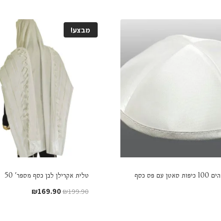
מבצע!
במבצע מדהים 100 כיפות סאטן עם פס כסף
טלית אקרילן לבן כסף מספר' 50
המחיר
המחיר
₪
169.90
₪
199.90
המקורי
הנוכחי
היה:
הוא: