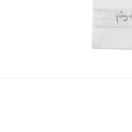
מהודר
דמוי
עור