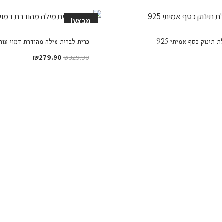
מבצע!
 תינוק כסף אמיתי 925
כרית לברית מילה מהודרת דמוי עור
המחיר
המחיר
₪
279.90
₪
329.90
המקורי
הנוכחי
היה:
הוא:
₪279.90.
₪329.90.