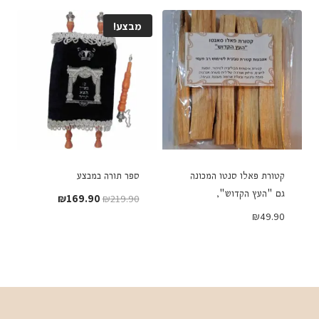
היה:
הוא:
₪149.90.
₪169.90.
מבצע!
קטורת פאלו סנטו המכונה
ספר תורה במבצע
גם "העץ הקדוש",
המחיר
המחיר
₪
169.90
₪
219.90
המקורי
הנוכחי
₪
49.90
היה:
הוא:
₪169.90.
₪219.90.