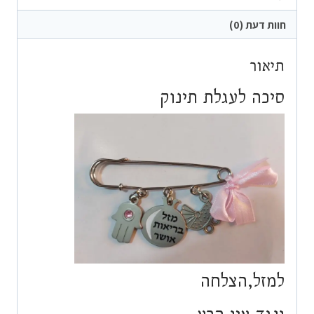
חוות דעת (0)
תיאור
סיכה לעגלת תינוק
למזל,הצלחה
ונגד עין הרע