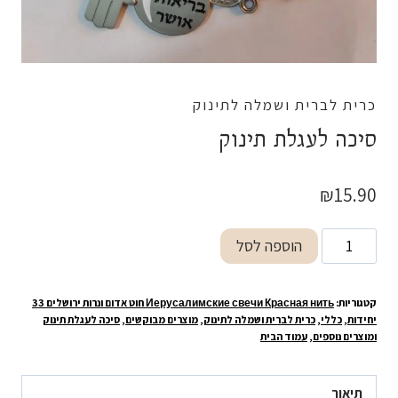
כרית לברית ושמלה לתינוק
סיכה לעגלת תינוק
₪
15.90
כמות
הוספה לסל
של
סיכה
קטגוריות:
Иерусалимские свечи Красная нить חוט אדום ונרות ירושלים 33
לעגלת
יחידות
,
כללי
,
כרית לברית ושמלה לתינוק
,
מוצרים מבוקשים
,
סיכה לעגלת תינוק
תינוק
ומוצרים נוספים
,
עמוד הבית
תיאור