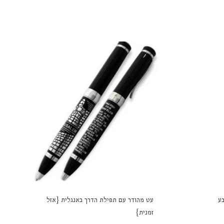
בע
עט מהודר עם תפילת הדרך באנגלית {אזל
זמנית}