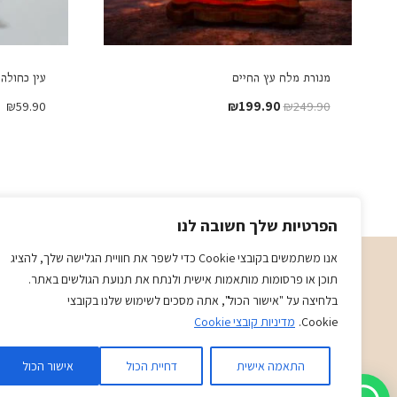
מנורת מלח עץ החיים
עין כחולה 
המחיר
המחיר
₪
59.90
₪
199.90
₪
249.90
המקורי
הנוכחי
היה:
הוא:
₪199.90.
₪249.90.
הפרטיות שלך חשובה לנו
אנו משתמשים בקובצי Cookie כדי לשפר את חוויית הגלישה שלך, להציג
תוכן או פרסומות מותאמות אישית ולנתח את תנועת הגולשים באתר.
תשמישי קדושה מתנות ויודאיקה בני ויוכי
בלחיצה על "אישור הכול", אתה מסכים לשימוש שלנו בקובצי
א-ה 09:00-19:30
Cookie.
מדיניות קובצי Cookie
ו-09:00-14:30
בני
- 0509501282
התאמה אישית
דחיית הכול
אישור הכול
כתובת
: כיכר המייסדים 4 ראשון לציון (ליד הבית כנסת הגדול)