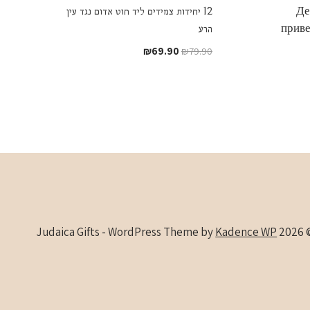
ת Деловое
12 יחידות צמידים ליד חוט אדום נגד עין
приве
הרע
המחיר
המחיר
₪
69.90
₪
79.90
המקורי
הנוכחי
היה:
הוא:
₪69.90.
₪79.90.
Kadence WP
© 2026 Judaica Gifts -