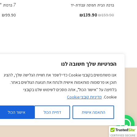
ברכת הבית חמסה עבודת-יד
7 ברכות "חמסות" עבודת -יד
המחיר
המחיר
₪
99.90
₪
139.90
₪
159.90
המקורי
הנוכחי
היה:
הוא:
₪139.90.
₪159.90.
הפרטיות שלך חשובה לנו
אנו משתמשים בקובצי Cookie כדי לשפר את חוויית הגלישה שלך, להציג
תוכן או פרסומות מותאמות אישית ולנתח את תנועת הגולשים באתר.
תשמישי קדושה מתנות ויודאיקה בני ויוכי
בלחיצה על "אישור הכול", אתה מסכים לשימוש שלנו בקובצי
א-ה 09:00-19:30
Cookie.
מדיניות קובצי Cookie
ו-09:00-14:30
בני
- 0509501282
התאמה אישית
דחיית הכול
אישור הכול
כתובת
: כיכר המייסדים 4 ראשון לציון (ליד הבית כנסת הגדול)