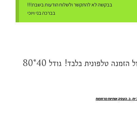
בבקשה לא להתקשר ולשלוח הודעות בשבת!!!
בברכה בני ויוכי
"פותח את ידיך" גדול הזמנה טלפונית בלבד! גודל 40*80
בית, ב. העסק אותיות מרחפות