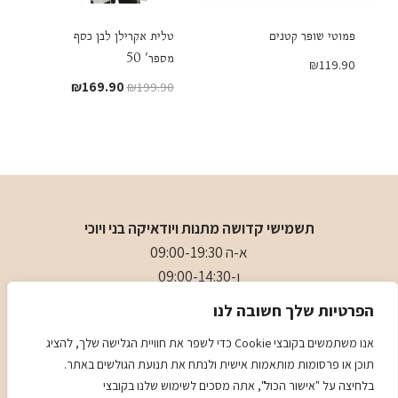
פמוטי שופר קטנים
טלית אקרילן לבן כסף
מספר' 50
₪
119.90
המחיר
המחיר
₪
169.90
₪
199.90
המקורי
הנוכחי
היה:
הוא:
₪169.90.
₪199.90.
תשמישי קדושה מתנות ויודאיקה בני ויוכי
א-ה 09:00-19:30
ו-09:00-14:30
בני
- 0509501282
הפרטיות שלך חשובה לנו
כתובת
: כיכר המייסדים 4 ראשון לציון (ליד הבית כנסת הגדול)
אנו משתמשים בקובצי Cookie כדי לשפר את חוויית הגלישה שלך, להציג
תוכן או פרסומות מותאמות אישית ולנתח את תנועת הגולשים באתר.
מדיניות
מדיניות COOKIES
בלחיצה על "אישור הכול", אתה מסכים לשימוש שלנו בקובצי