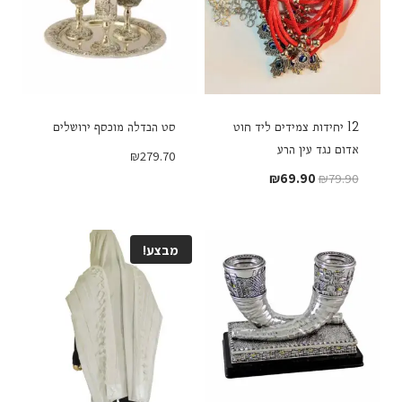
12 יחידות צמידים ליד חוט
סט הבדלה מוכסף ירושלים
אדום נגד עין הרע
₪
279.70
המחיר
המחיר
₪
69.90
₪
79.90
המקורי
הנוכחי
היה:
הוא:
₪69.90.
₪79.90.
מבצע!