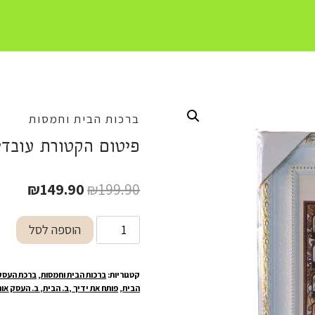
ברכות הבית וחמסות
פיטום הקטורת עובדיה
המחיר
המחיר
₪
149.90
₪
199.90
המקורי
הנוכח
כמות
הוספה לסל
היה:
הוא:
של
9.90.
₪199.90.
פיטום
קטגוריות:
ברכות הבית וחמסות
,
ברכת העסק
הקטורת
הבית
,
פותח את ידיך ,ב. הבית, ב. העסק או
עובדיה