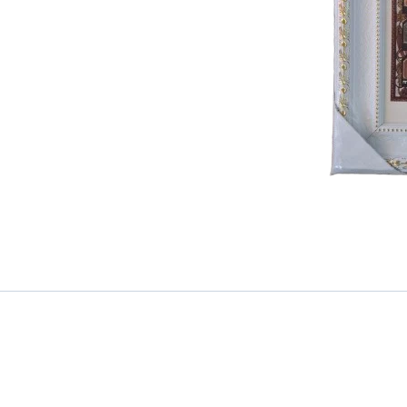
יוסף
ז"ל