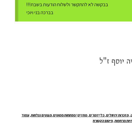
בבקשה לא להתקשר ולשלוח הודעות בשבת!!!
בברכה בני ויוכי
 יוסף ז"ל
י
₪14
,
מזכרות ירושלים, כלייזמרים, מחזיקי מפתחות פמוטים,מגנטים וצלחות
,
עמוד
תיות מרחפות
,
פיטום הקטורת