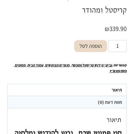
קריסטל ומהודר
₪
339.90
כמות
הוספה לסל
של
פמוטי
קטגוריות:
גביעי קידוש קריסטל ומוכסף
,
מוצרים מבוקשים
,
עמוד הבית
,
פמוטים
,
שבת
פסח ומוצריו
,גביע
לקידוש
תיאור
ומלחיה
קריסטל
חוות דעת (0)
ומהודר
תיאור
סט פמוטי שבת ,גביע לקידוש ומלחיה