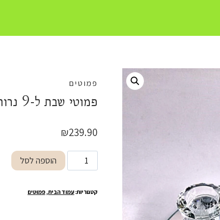
פמוטים
פמוטי שבת ל-9 נרות
₪
239.90
כמות
הוספה לסל
של
פמוטי
קטגוריות:
עמוד הבית
,
פמוטים
שבת
ל-9