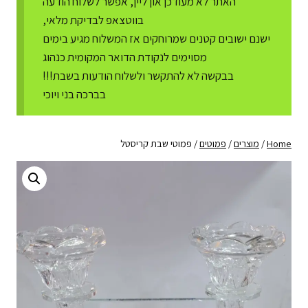
האתר לא מעודכן און ליין, אפשר לשלוח הודעה
בווטצאפ לבדיקת מלאי,
ישנם ישובים קטנים שמרוחקים אז המשלוח מגיע בימים
מסוימים לנקודת הדואר המקומית כנהוג
בבקשה לא להתקשר ולשלוח הודעות בשבת!!!
בברכה בני ויוכי
Home
/
מוצרים
/
פמוטים
/
פמוטי שבת קריסטל