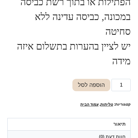
הפתילות או בתוך רשת כביסה
במכונה, כביסה עדינה ללא
סחיטה
יש לציין בהערות בתשלום איזה
מידה
כמות
הוספה לסל
של
ציצית
קטגוריות:
טליתות
,
עמוד הבית
גופיה
פתיל
עבה
תיאור
עבודת
חוות דעת (0)