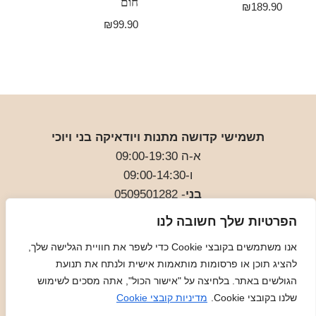
חום
₪
189.90
₪
99.90
תשמישי קדושה מתנות ויודאיקה בני ויוכי
א-ה 09:00-19:30
ו-09:00-14:30
בני
- 0509501282
כתובת
: כיכר המייסדים 4 ראשון לציון (ליד הבית כנסת
הפרטיות שלך חשובה לנו
הגדול)
אנו משתמשים בקובצי Cookie כדי לשפר את חוויית הגלישה שלך,
להציג תוכן או פרסומות מותאמות אישית ולנתח את תנועת
מדיניות
מדיניות COOKIES
הגולשים באתר. בלחיצה על "אישור הכול", אתה מסכים לשימוש
שלנו בקובצי Cookie.
מדיניות קובצי Cookie
© 2026 Judaica Gifts - WordPress Theme by