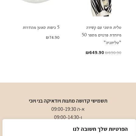
טלית תימני עם קשירה
5 כיפות סאטן מהודרות
מיוחדת פרנזים מספר 50
₪
74.90
"טליתניה"
המחיר
המחיר
₪
649.90
₪
690.90
המקורי
הנוכחי
היה:
הוא:
₪649.90.
₪690.90.
תשמישי קדושה מתנות ויודאיקה בני ויוכי
א-ה 09:00-19:30
ו-09:00-14:30
בני
- 0509501282
הפרטיות שלך חשובה לנו
כתובת
: כיכר המייסדים 4 ראשון לציון (ליד הבית כנסת הגדול)