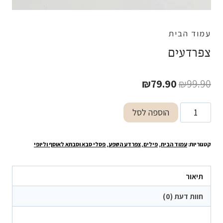
עמוד הבית
צפרדעים
המחיר
המחיר
₪
79.90
₪
99.90
המקורי
הנוכחי
כמות
הוספה לסל
היה:
הוא:
של
₪79.90.
₪99.90.
צפרדעים
קטגוריות:
עמוד הבית
,
פילים,צפרדע השפע, פסלי סבא וסבתא לאוסף וליופי
תיאור
חוות דעת (0)