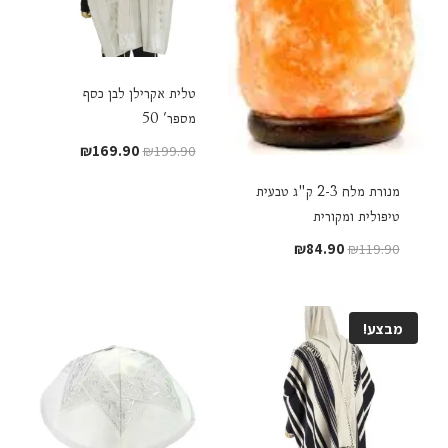
טלית אקרילן לבן כסף
מספר' 50
המחיר
המחיר
₪
169.90
₪
199.90
המקורי
הנוכחי
מנורת מלח 2-3 ק"ג טבעית
היה:
הוא:
טיפולית ומקורית
₪169.90.
₪199.90.
המחיר
המחיר
₪
84.90
₪
119.90
המקורי
הנוכחי
היה:
הוא:
₪84.90.
₪119.90.
מבצע!